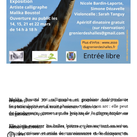
Malika Boustol est calligraphe et graphiste indépendante depuis plus de 20 ans, mais aussi poétesse dans l'âme et rêveuse…
Sa particularité est d'avoir plusieurs cordes à son arc : elle peut très bien apporter un touche 'couture ", faire de
de l'embossage, graver sur du bois ou de la pierre tendre ou même encore apporter sa patte graphique / calligraphique sur un gâteau...
Elle aime montrer les belles lettres en les mettant en scène. Ainsi, elles seront dessinées, peintes, gravées, embossées ou encore gaufrées...
Grande curieuse et avide de connaissances et de découvertes, chacune de ses créations est un concentré de techniques, de poésie et